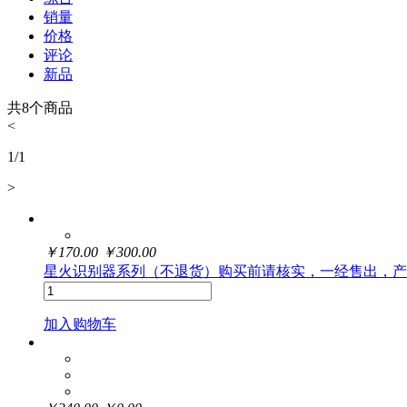
销量
价格
评论
新品
共
8
个商品
<
1
/
1
>
￥
170.00
￥
300.00
星火识别器系列（不退货）购买前请核实，一经售出，产
加入购物车