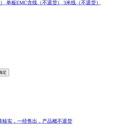
）
单板EMC含线（不退货）
3米线（不退货）
前请核实，一经售出，产品概不退货