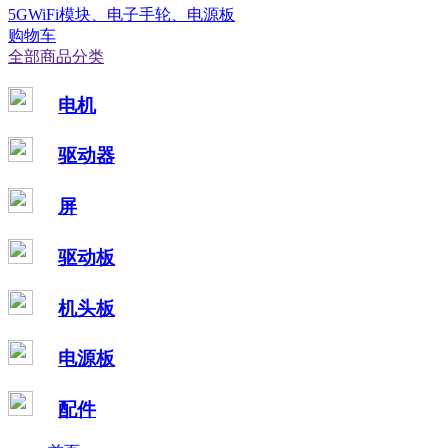
5GWiFi模块、电子手轮、电源板
购物车
全部商品分类
电机
驱动器
屏
驱动板
机头板
电源板
配件