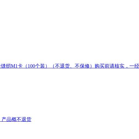
IC卡缝纫M1卡（100个装）（不退货、不保修）购买前请核实，
，产品概不退货