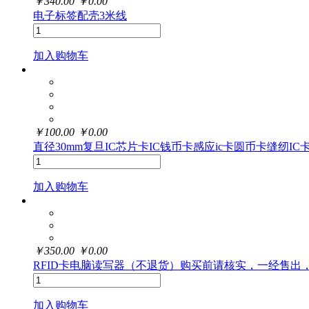
￥
340.00
￥
0.00
电子标签配壳3米线
加入购物车
￥
100.00
￥
0.00
直径30mm复旦IC芯片卡IC钱币卡感应ic卡圆币卡缝纫
加入购物车
￥
350.00
￥
0.00
RFID卡电脑读写器（不退货）购买前请核实，一经售出
加入购物车