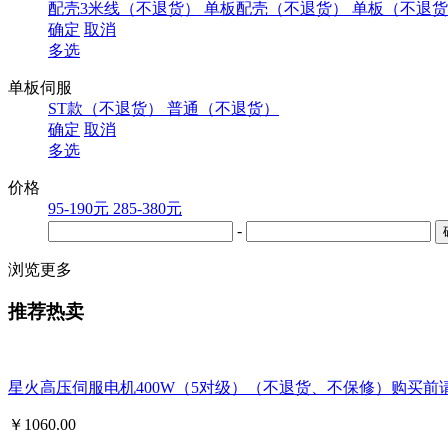
配壳3米线（不退货）
单板配壳（不退货）
单板（不退货
确定
取消
多选
单板伺服
ST款（不退货）
普通（不退货）
确定
取消
多选
价格
95-190元
285-380元
-
浏览更多
推荐热卖
星火高压伺服电机400W（5对级）（不退货、不保修）购买
￥
1060.00