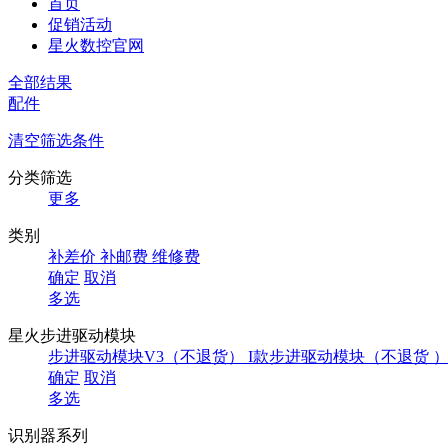
首页
促销活动
星火数控官网
全部结果
配件
清空筛选条件
分类筛选
更多
类别
补差价
补邮费
维修费
确定
取消
多选
星火步进驱动模块
步进驱动模块V3（不退货）
I款步进驱动模块（不退货 
确定
取消
多选
识别器系列